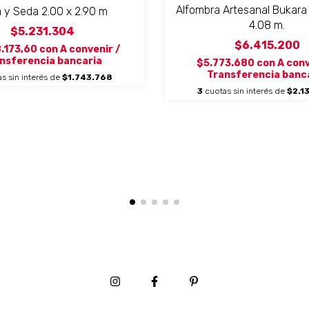
Alfombra Artesanal Bukara R
 y Seda 2.00 x 2.90 m
4.08 m.
$5.231.304
$6.415.200
.173,60
con
A convenir /
nsferencia bancaria
$5.773.680
con
A conv
Transferencia banc
s sin interés de
$1.743.768
3
cuotas sin interés de
$2.1