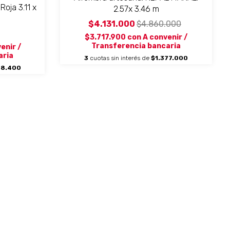
oja 3.11 x
2.57x 3.46 m
$4.131.000
$4.860.000
$3.717.900
con
A convenir /
Transferencia bancaria
enir /
aria
3
cuotas sin interés de
$1.377.000
38.400