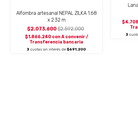
Lana
Alfombra artesanal NEPAL ZILKA 1.68
x 2.32 m
$4.708
Tra
$2.073.600
$2.592.000
3
cuota
$1.866.240
con
A convenir /
Transferencia bancaria
3
cuotas sin interés de
$691.200