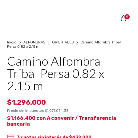
0
Inicio
>
ALFOMBRAS
>
ORIENTALES
>
Camino Alfombra Tribal
Persa 0.82 x 2.15 m
Camino Alfombra
Tribal Persa 0.82 x
2.15 m
$1.296.000
Precio sin impuestos
$1.071.074,38
$1.166.400
con
A convenir / Transferencia
bancaria
3
cuotas sin interés de
$432.000