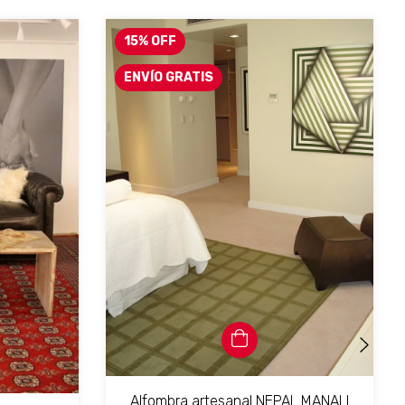
15
%
OFF
ENVÍO GRATIS
Alfombra artesanal NEPAL MANALI