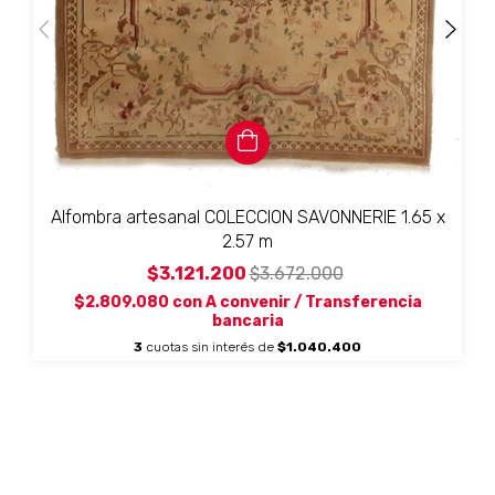
Alfombra artesanal COLECCION SAVONNERIE 1.65 x
2.57 m
$3.121.200
$3.672.000
$2.809.080
con
A convenir / Transferencia
bancaria
3
cuotas sin interés de
$1.040.400