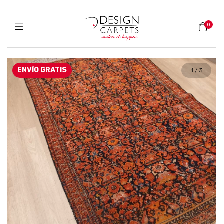
0
ENVÍO GRATIS
1
/
3