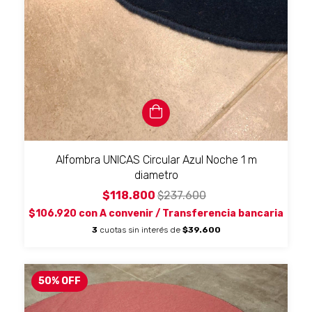
Alfombra UNICAS Circular Azul Noche 1 m
diametro
$118.800
$237.600
$106.920
con
A convenir / Transferencia bancaria
3
cuotas sin interés de
$39.600
50
%
OFF