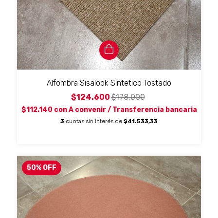
Alfombra Sisalook Sintetico Tostado
$124.600
$178.000
$112.140
con
A convenir / Transferencia bancaria
3
cuotas sin interés de
$41.533,33
50
%
OFF