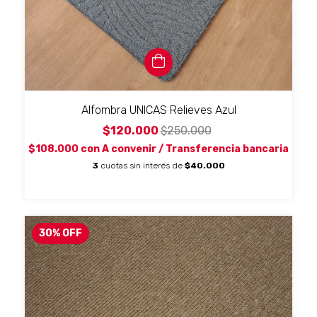
Alfombra UNICAS Relieves Azul
$120.000
$250.000
$108.000
con
A convenir / Transferencia bancaria
3
cuotas sin interés de
$40.000
30
%
OFF