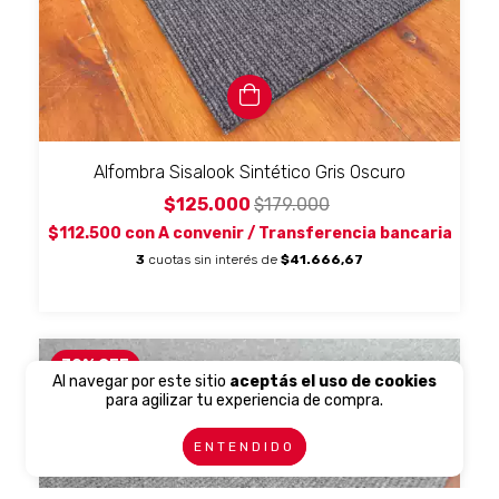
Alfombra Sisalook Sintético Gris Oscuro
$125.000
$179.000
$112.500
con
A convenir / Transferencia bancaria
3
cuotas sin interés de
$41.666,67
30
%
OFF
Al navegar por este sitio
aceptás el uso de cookies
para agilizar tu experiencia de compra.
ENTENDIDO