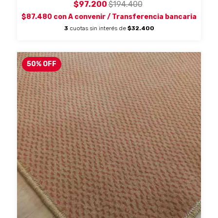
$97.200
$194.400
$87.480
con
A convenir / Transferencia bancaria
3
cuotas sin interés de
$32.400
50
%
OFF