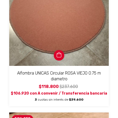
Alfombra UNICAS Circular ROSA VIEJO 0.75 m
diametro
$118.800
$237.600
$106.920
con
A convenir / Transferencia bancaria
3
cuotas sin interés de
$39.600