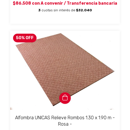
$86.508
con
A convenir / Transferencia bancaria
3
cuotas sin interés de
$32.040
50
%
OFF
Alfombra UNICAS Relieve Rombos 1.30 x 1.90 m -
Rosa -