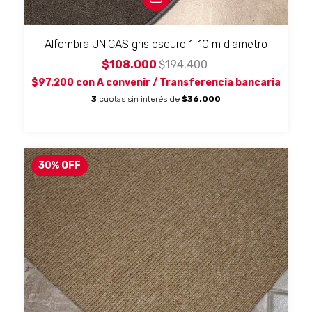
Alfombra UNICAS gris oscuro 1. 10 m diametro
$108.000
$194.400
$97.200
con
A convenir / Transferencia bancaria
3
cuotas sin interés de
$36.000
30
%
OFF