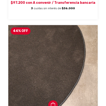
$97.200
con
A convenir / Transferencia bancaria
3
cuotas sin interés de
$36.000
44
%
OFF