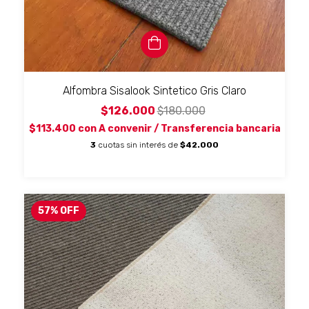
Alfombra Sisalook Sintetico Gris Claro
$126.000
$180.000
$113.400
con
A convenir / Transferencia bancaria
3
cuotas sin interés de
$42.000
57
%
OFF