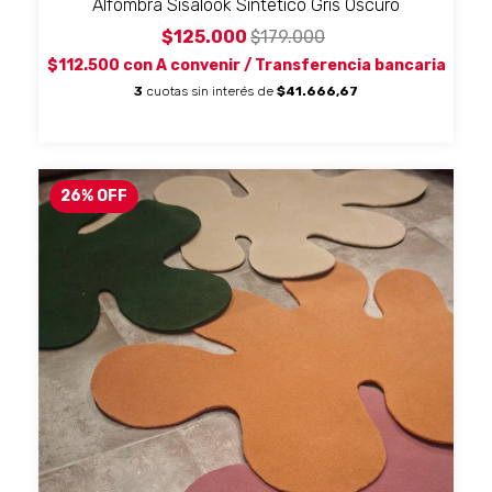
Alfombra Sisalook Sintético Gris Oscuro
$125.000
$179.000
$112.500
con
A convenir / Transferencia bancaria
3
cuotas sin interés de
$41.666,67
26
%
OFF