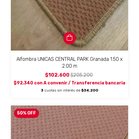
Alfombra UNICAS CENTRAL PARK Granada 1.50 x
2.00 m
$102.600
$205.200
$92.340
con
A convenir / Transferencia bancaria
3
cuotas sin interés de
$34.200
50
%
OFF