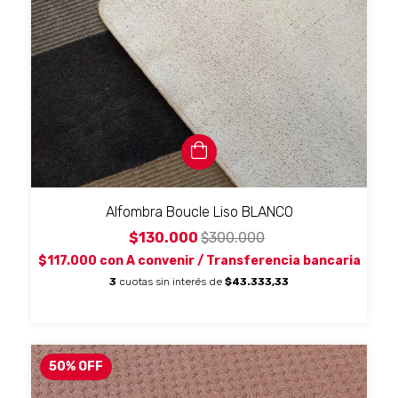
Alfombra Boucle Liso BLANCO
$130.000
$300.000
$117.000
con
A convenir / Transferencia bancaria
3
cuotas sin interés de
$43.333,33
50
%
OFF