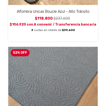
Alfombra Unicas Boucle Azul - Alto Tránsito
$118.800
$237.600
$106.920
con
A convenir / Transferencia bancaria
3
cuotas sin interés de
$39.600
52
%
OFF