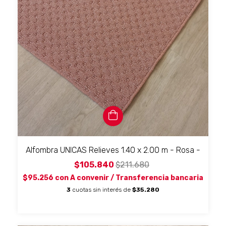
Alfombra UNICAS Relieves 1.40 x 2.00 m - Rosa -
$105.840
$211.680
$95.256
con
A convenir / Transferencia bancaria
3
cuotas sin interés de
$35.280