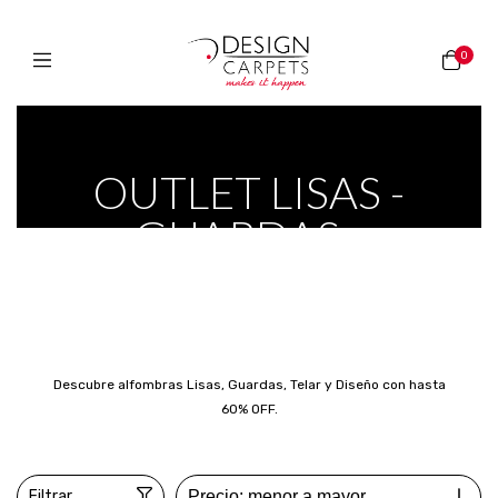
0
Inicio
>
OUTLET
>
OUTLET LISAS - GUARDAS - DISENO -
TELAR
OUTLET LISAS -
GUARDAS -
DISENO - TELAR
Descubre alfombras Lisas, Guardas, Telar y Diseño con hasta
60% OFF.
Filtrar