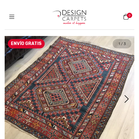
0
ENVÍO GRATIS
1
/
3