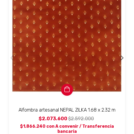
Alfombra artesanal NEPAL ZILKA 1.68 x 2.32 m
$2.073.600
$2.592.000
$1.866.240
con
A convenir / Transferencia
bancaria