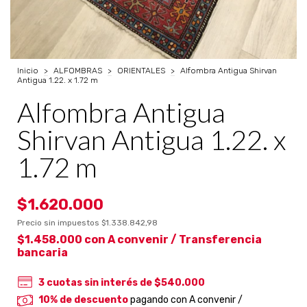
Inicio
>
ALFOMBRAS
>
ORIENTALES
>
Alfombra Antigua Shirvan
Antigua 1.22. x 1.72 m
Alfombra Antigua
Shirvan Antigua 1.22. x
1.72 m
$1.620.000
Precio sin impuestos
$1.338.842,98
$1.458.000
con
A convenir / Transferencia
bancaria
3
cuotas sin interés de
$540.000
10% de descuento
pagando con A convenir /