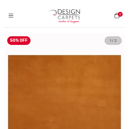
0
50
%
OFF
1
/
2