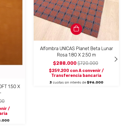
Alfombra UNICAS Planet Beta Lunar
Rosa 1.80 X 2.50 m
$288.000
$720.000
$259.200
con
A convenir /
Transferencia bancaria
3
cuotas sin interés de
$96.000
FT 1.50 X
-
00
nir /
aria
.000