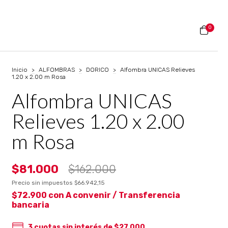
0
Inicio
>
ALFOMBRAS
>
DORICO
>
Alfombra UNICAS Relieves
1.20 x 2.00 m Rosa
Alfombra UNICAS
Relieves 1.20 x 2.00
m Rosa
$81.000
$162.000
Precio sin impuestos
$66.942,15
$72.900
con
A convenir / Transferencia
bancaria
3
cuotas sin interés de
$27.000