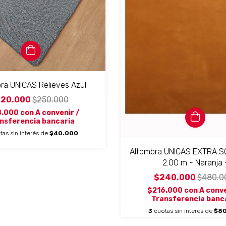
ra UNICAS Relieves Azul
120.000
$250.000
8.000
con
A convenir /
nsferencia bancaria
tas sin interés de
$40.000
Alfombra UNICAS EXTRA SO
2.00 m - Naranja 
$240.000
$480.0
$216.000
con
A conve
Transferencia banc
3
cuotas sin interés de
$80