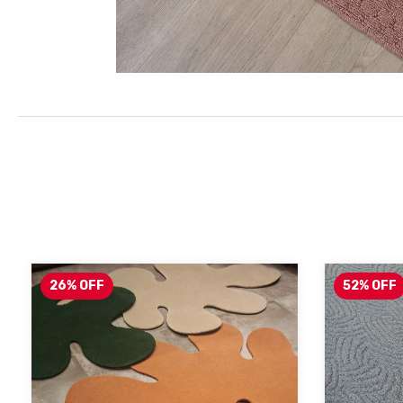
26
%
OFF
52
%
OFF