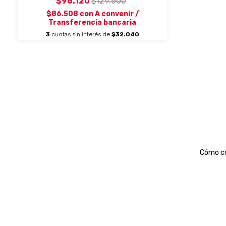
$96.120
$129.600
$86.508
con
A convenir /
Transferencia bancaria
3
cuotas sin interés de
$32.040
Cómo c