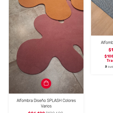
Alfomb
$
$10
Tra
3
cuo
Alfombra Diseño SPLASH Colores
Varios