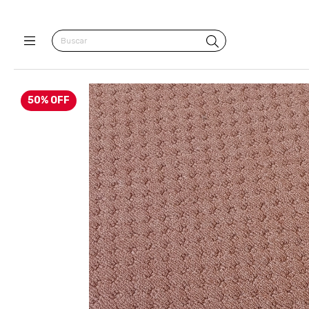
50
%
OFF