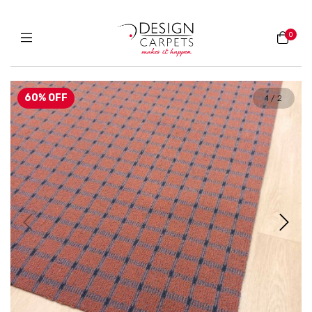
0
60
%
OFF
1
/
2