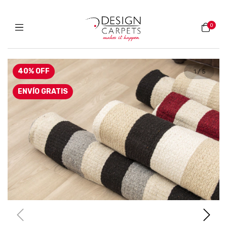
0
40
%
OFF
1
/
5
ENVÍO GRATIS