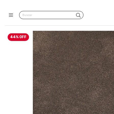
44
%
OFF