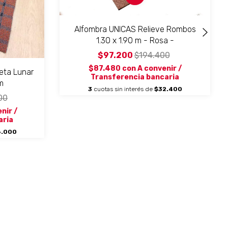
Alfombra UNICAS Relieve Rombos
1.30 x 1.90 m - Rosa -
$97.200
$194.400
$87.480
con
A convenir /
eta Lunar
Transferencia bancaria
m
3
cuotas sin interés de
$32.400
00
nir /
aria
.000