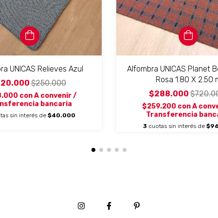
ra UNICAS Relieves Azul
Alfombra UNICAS Planet B
Rosa 1.80 X 2.50 
120.000
$250.000
$288.000
$720.0
8.000
con
A convenir /
nsferencia bancaria
$259.200
con
A conve
Transferencia banc
tas sin interés de
$40.000
3
cuotas sin interés de
$96