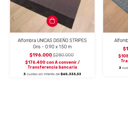
Alfombra UNICAS DISEÑO STRIPES
Alfomb
Gris - 0.90 x 1.50 m
$
$196.000
$280.000
$10
Tra
$176.400
con
A convenir /
Transferencia bancaria
3
cuo
3
cuotas sin interés de
$65.333,33