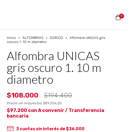
0
Inicio
>
ALFOMBRAS
>
DORICO
>
Alfombra UNICAS gris
oscuro 1. 10 m diametro
Alfombra UNICAS
gris oscuro 1. 10 m
diametro
$108.000
$194.400
Precio sin impuestos
$89.256,20
$97.200
con
A convenir / Transferencia
bancaria
3
cuotas sin interés de
$36.000