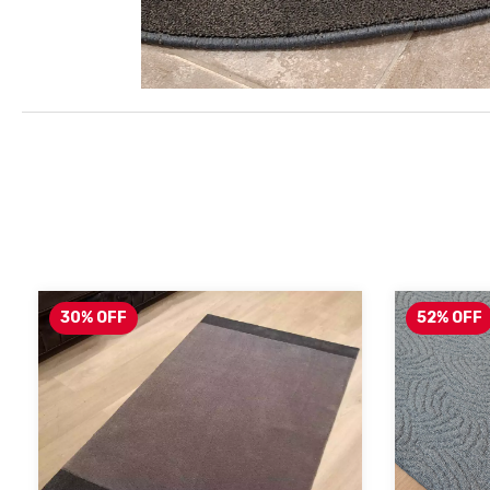
30
%
OFF
52
%
OFF