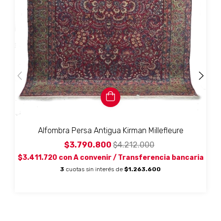
Alfombra Persa Antigua Kirman Millefleure
$3.790.800
$4.212.000
$3.411.720
con
A convenir / Transferencia bancaria
3
cuotas sin interés de
$1.263.600