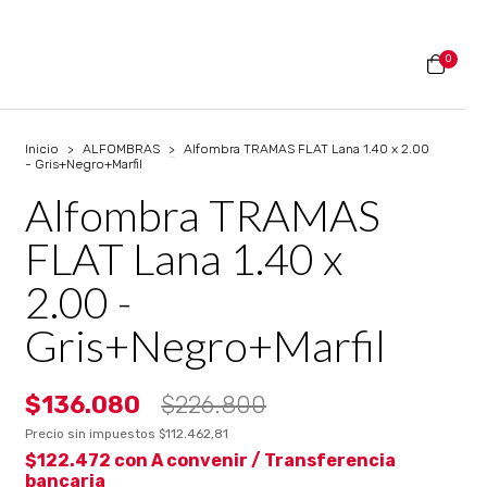
0
Inicio
>
ALFOMBRAS
>
Alfombra TRAMAS FLAT Lana 1.40 x 2.00
- Gris+Negro+Marfil
Alfombra TRAMAS
FLAT Lana 1.40 x
2.00 -
Gris+Negro+Marfil
$136.080
$226.800
Precio sin impuestos
$112.462,81
$122.472
con
A convenir / Transferencia
bancaria