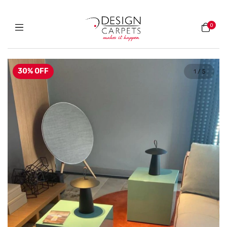
0
30
%
OFF
1
/
5