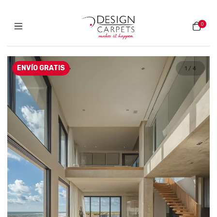
0
ENVÍO GRATIS
1
/
4