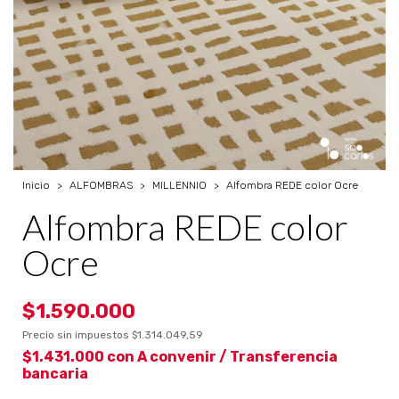
Inicio
>
ALFOMBRAS
>
MILLENNIO
>
Alfombra REDE color Ocre
Alfombra REDE color
Ocre
$1.590.000
Precio sin impuestos
$1.314.049,59
$1.431.000
con
A convenir / Transferencia
bancaria