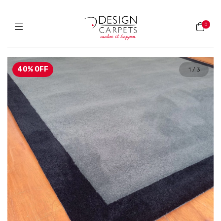
0
40
%
OFF
1
/
3