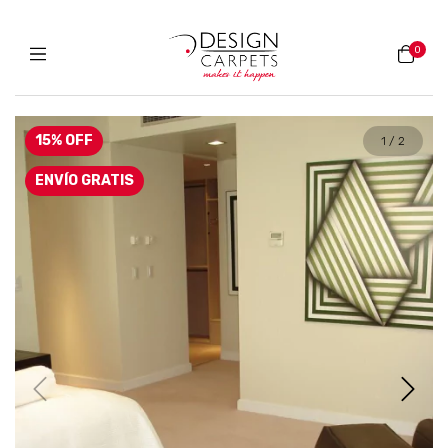
0
15
%
OFF
1
/
2
ENVÍO GRATIS