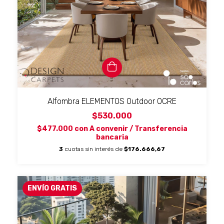
Alfombra ELEMENTOS Outdoor OCRE
$530.000
$477.000
con
A convenir / Transferencia
bancaria
3
cuotas sin interés de
$176.666,67
ENVÍO GRATIS