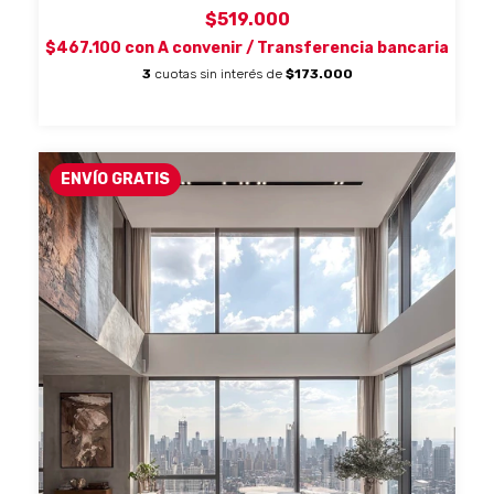
$519.000
$467.100
con
A convenir / Transferencia bancaria
3
cuotas sin interés de
$173.000
ENVÍO GRATIS