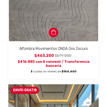
Alfombra Movimientos ONDA Gris Oscuro
$463.200
$579.000
$416.880
con
A convenir / Transferencia
bancaria
3
cuotas sin interés de
$154.400
ENVÍO GRATIS