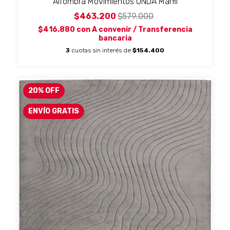
Alfombra Movimientos ONDA Marfil
$463.200
$579.000
$416.880
con
A convenir / Transferencia
bancaria
3
cuotas sin interés de
$154.400
20
%
OFF
ENVÍO GRATIS