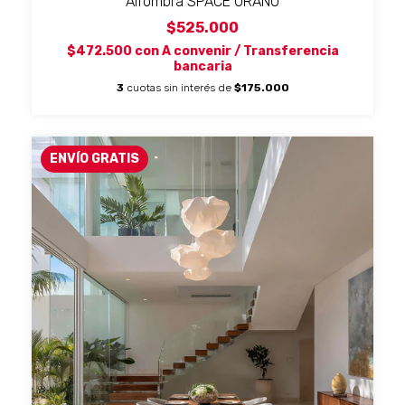
Alfombra SPACE URANO
$525.000
$472.500
con
A convenir / Transferencia
bancaria
3
cuotas sin interés de
$175.000
ENVÍO GRATIS