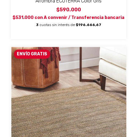
Alfombra ECOTERRA Color Gris
$590.000
$531.000
con
A convenir / Transferencia bancaria
3
cuotas sin interés de
$196.666,67
ENVÍO GRATIS