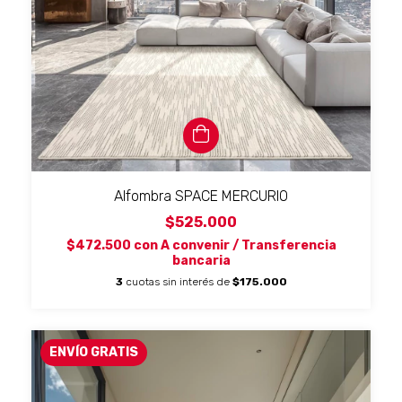
Alfombra SPACE MERCURIO
$525.000
$472.500
con
A convenir / Transferencia
bancaria
3
cuotas sin interés de
$175.000
ENVÍO GRATIS