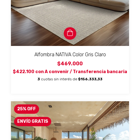
Alfombra NATIVA Color Gris Claro
$469.000
$422.100
con
A convenir / Transferencia bancaria
3
cuotas sin interés de
$156.333,33
25
%
OFF
ENVÍO GRATIS