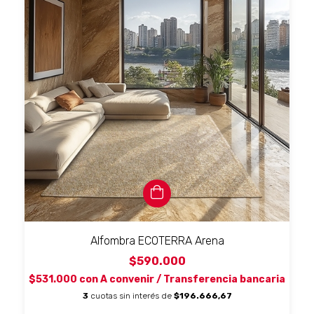
Alfombra ECOTERRA Arena
$590.000
$531.000
con
A convenir / Transferencia bancaria
3
cuotas sin interés de
$196.666,67