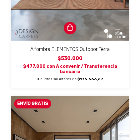
Alfombra ELEMENTOS Outdoor Terra
$530.000
$477.000
con
A convenir / Transferencia
bancaria
3
cuotas sin interés de
$176.666,67
ENVÍO GRATIS