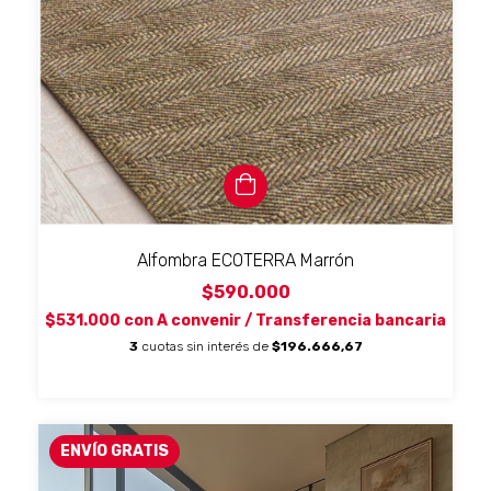
Alfombra ECOTERRA Marrón
$590.000
$531.000
con
A convenir / Transferencia bancaria
3
cuotas sin interés de
$196.666,67
ENVÍO GRATIS