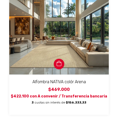
Alfombra NATIVA colór Arena
$469.000
$422.100
con
A convenir / Transferencia bancaria
3
cuotas sin interés de
$156.333,33