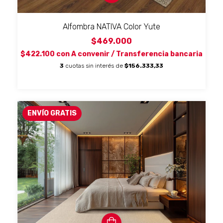
Alfombra NATIVA Color Yute
$469.000
$422.100
con
A convenir / Transferencia bancaria
3
cuotas sin interés de
$156.333,33
ENVÍO GRATIS