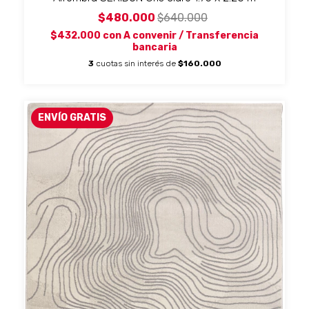
$480.000
$640.000
$432.000
con
A convenir / Transferencia
bancaria
3
cuotas sin interés de
$160.000
ENVÍO GRATIS