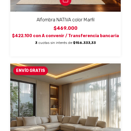
Alfombra NATIVA color Marfil
$469.000
$422.100
con
A convenir / Transferencia bancaria
3
cuotas sin interés de
$156.333,33
ENVÍO GRATIS